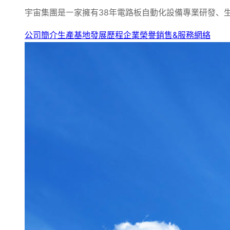
宇宙集團是㇐家擁有38年電路板自動化設備專業研發、
公司簡介
生產基地
發展歷程
企業榮譽
銷售&服務網絡