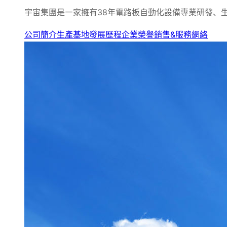
宇宙集團是㇐家擁有38年電路板自動化設備專業研發、
公司簡介
生產基地
發展歷程
企業榮譽
銷售&服務網絡