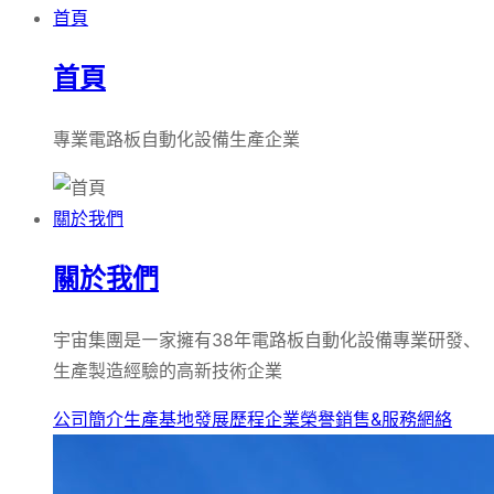
首頁
首頁
專業電路板自動化設備生產企業
關於我們
關於我們
宇宙集團是㇐家擁有38年電路板自動化設備專業研發、
生產製造經驗的高新技術企業
公司簡介
生產基地
發展歷程
企業榮譽
銷售&服務網絡