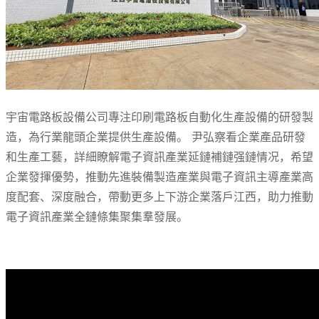
宇宙電路板設備公司專注印刷電路板自動化生產設備的研發製
造，為行業龍頭企業提供生產設備。 尹弘察看企業產品研發
和生產工藝，詳細瞭解電子資訊產業延鏈補鏈强鏈情况，希望
企業發揮優勢，推動先進裝備製造產業與電子資訊主導產業高
度配套、深度融合，帶動更多上下游企業落戶江西，助力推動
電子資訊產業全鏈條集聚集羣發展。