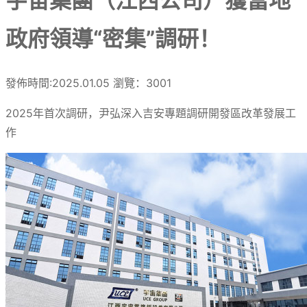
宇宙集團（江西公司）獲當地
政府領導“密集”調研！
發佈時間:2025.01.05
瀏覽：3001
2025年首次調研，尹弘深入吉安專題調研開發區改革發展工
作