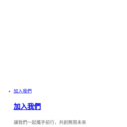
加入我們
加入我們
讓我們一起攜手前行，共創無限未來