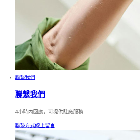
聯繫我們
聯繫我們
4小時內回應，可提供駐廠服務
聯繫方式
線上留言