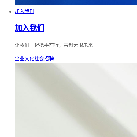
加入我们
加入我们
让我们一起携手前行，共创无限未来
企业文化
社会招聘