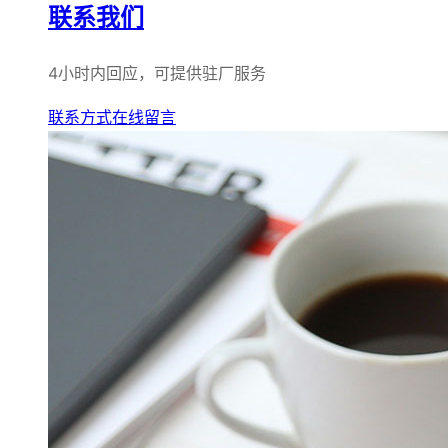
联系我们
4小时内回应，可提供驻厂服务
联系方式
在线留言