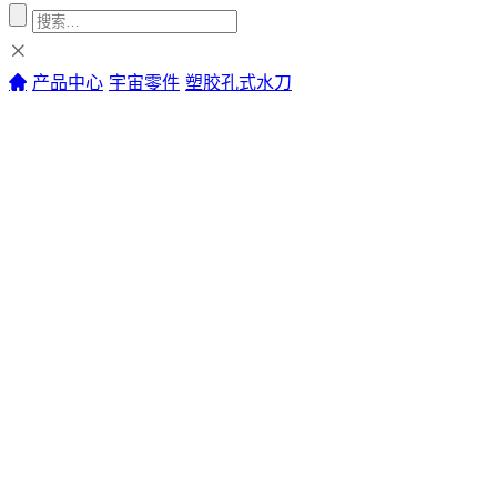
产品中心
宇宙零件
塑胶孔式水刀