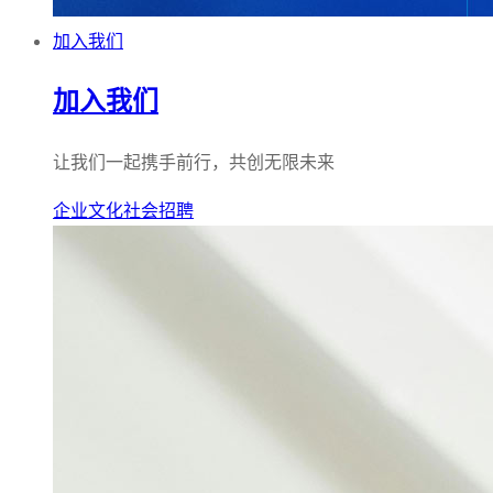
加入我们
加入我们
让我们一起携手前行，共创无限未来
企业文化
社会招聘