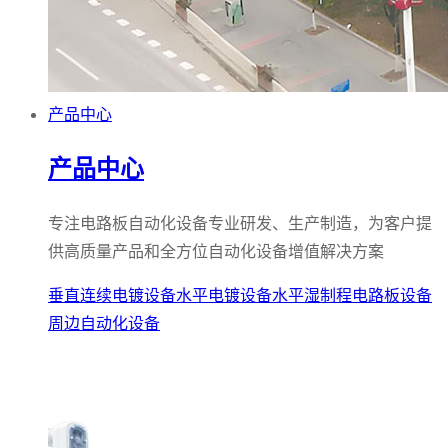
产品中心
产品中心
专注电路板自动化设备专业研发、生产制造，为客户提
供高质量产品和全方位自动化设备增值解决方案
垂直连续电镀设备
水平电镀设备
水平湿制程电路板设备
周边自动化设备