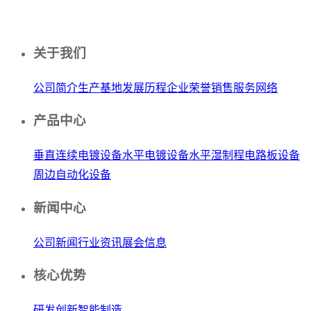
关于我们
公司简介
生产基地
发展历程
企业荣誉
销售服务网络
产品中心
垂直连续电镀设备
水平电镀设备
水平湿制程电路板设备
周边自动化设备
新闻中心
公司新闻
行业资讯
展会信息
核心优势
研发创新
智能制造