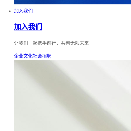
加入我们
加入我们
让我们一起携手前行，共创无限未来
企业文化
社会招聘