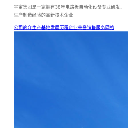
宇宙集团是㇐家拥有38年电路板自动化设备专业研发、
生产制造经验的高新技术企业
公司简介
生产基地
发展历程
企业荣誉
销售服务网络