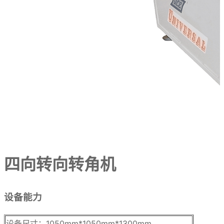
四向转向转角机
设备能力
设备尺寸：1050mm*1050mm*1300mm