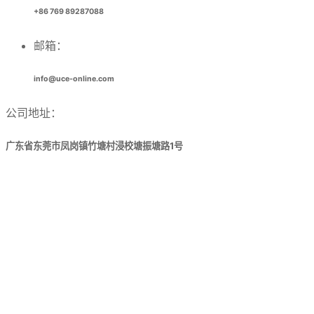
+86 769 89287088
邮箱：
info@uce-online.com
公司地址：
广东省东莞市凤岗镇竹塘村浸校塘振塘路1号