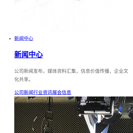
新闻中心
新闻中心
公司新闻发布，媒体资料汇集，信息价值传播，企业文
化共享。
公司新闻
行业资讯
展会信息