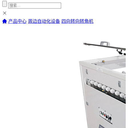
产品中心
周边自动化设备
四向转向转角机