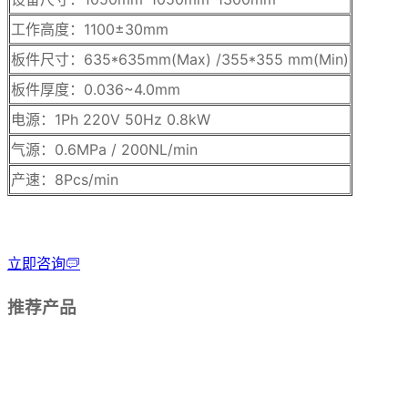
工作高度：1100±30mm
板件尺寸：635*635mm(Max) /355*355 mm(Min)
板件厚度：0.036~4.0mm
电源：1Ph 220V 50Hz 0.8kW
气源：0.6MPa / 200NL/min
产速：8Pcs/min
立即咨询
推荐产品