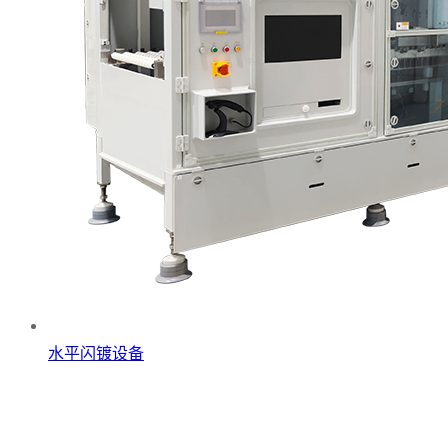
水平闪镀设备