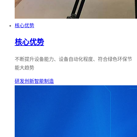
核心优势
核心优势
不断提升设备能力、设备自动化程度、符合绿色环保节
能大趋势
研发创新
智能制造