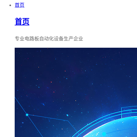
首页
首页
专业电路板自动化设备生产企业