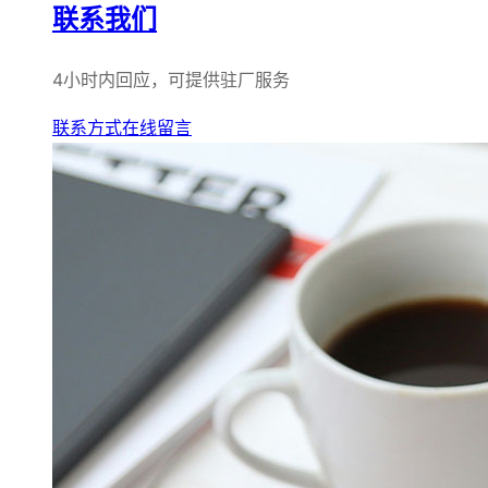
联系我们
4小时内回应，可提供驻厂服务
联系方式
在线留言