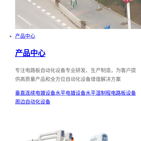
产品中心
产品中心
专注电路板自动化设备专业研发、生产制造，为客户提
供高质量产品和全方位自动化设备增值解决方案
垂直连续电镀设备
水平电镀设备
水平湿制程电路板设备
周边自动化设备