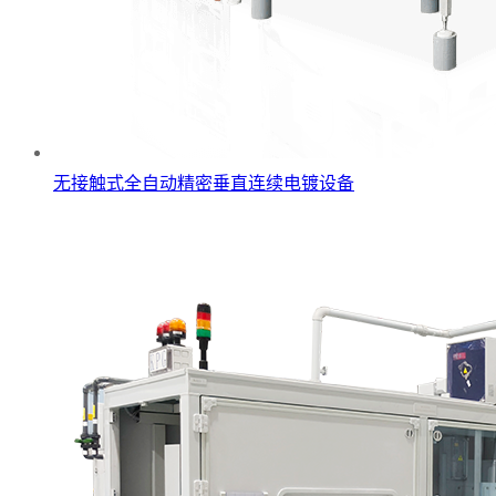
无接触式全自动精密垂直连续电镀设备