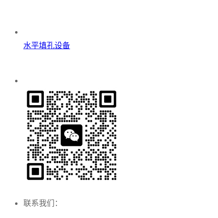
水平填孔设备
联系我们：