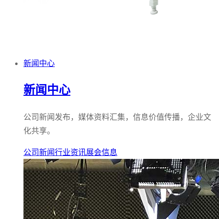
新闻中心
新闻中心
公司新闻发布，媒体资料汇集，信息价值传播，企业文
化共享。
公司新闻
行业资讯
展会信息