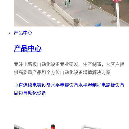
产品中心
产品中心
专注电路板自动化设备专业研发、生产制造，为客户提
供高质量产品和全方位自动化设备增值解决方案
垂直连续电镀设备
水平电镀设备
水平湿制程电路板设备
周边自动化设备