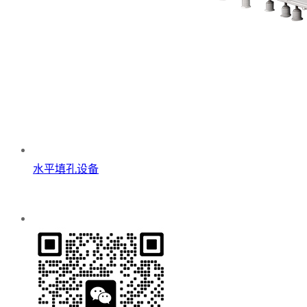
水平填孔设备