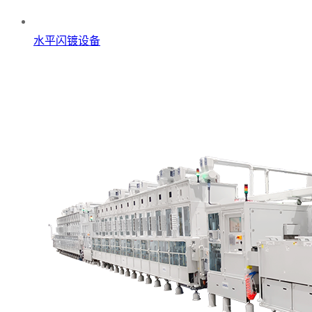
水平闪镀设备