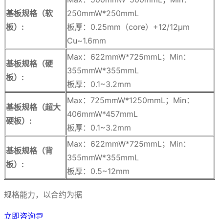
基板规格（软
250mmW*250mmL
板）:
板厚：0.25mm（core）+12/12μm
Cu~1.6mm
Max：622mmW*725mmL；Min：
基板规格（硬
355mmW*355mmL
板）:
板厚：0.1~3.2mm
Max：725mmW*1250mmL；Min：
基板规格（超大
406mmW*457mmL
硬板）:
板厚：0.1~3.2mm
Max：622mmW*725mmL；Min：
基板规格（背
355mmW*355mmL
板）:
板厚：0.5~12mm
规格能力，以合约为据
立即咨询