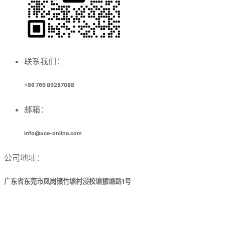
联系我们：
+86 769 89287088
邮箱：
info@uce-online.com
公司地址：
广东省东莞市凤岗镇竹塘村浸校塘振塘路1号