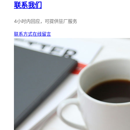
联系我们
4小时内回应，可提供驻厂服务
联系方式
在线留言