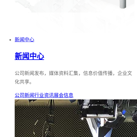
新闻中心
新闻中心
公司新闻发布，媒体资料汇集，信息价值传播，企业文
化共享。
公司新闻
行业资讯
展会信息