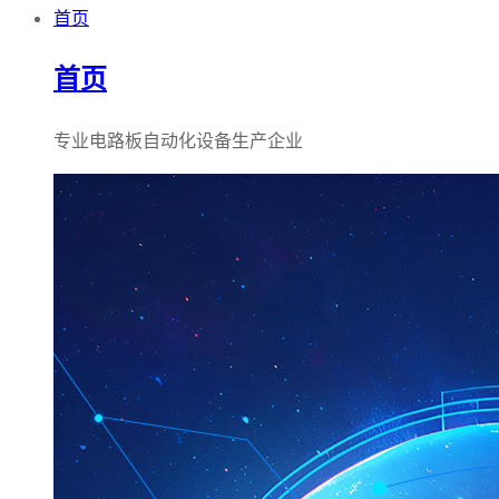
首页
首页
专业电路板自动化设备生产企业