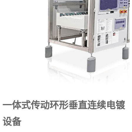
一体式传动环形垂直连续电镀
设备