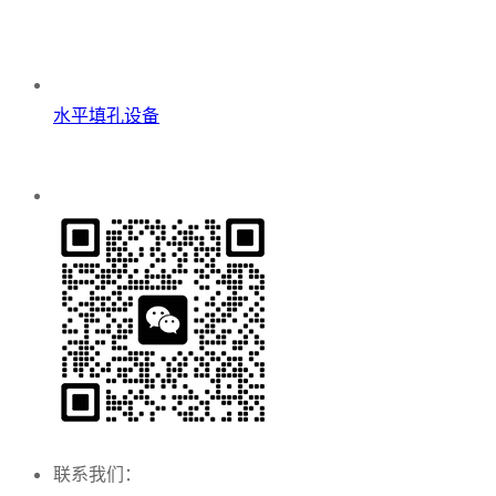
水平填孔设备
联系我们：