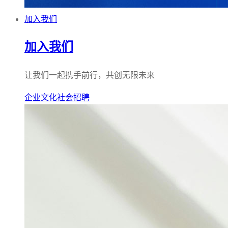
加入我们
加入我们
让我们一起携手前行，共创无限未来
企业文化
社会招聘