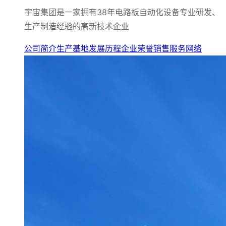
宇宙集团是㇐家拥有38年电路板自动化设备专业研发、
生产制造经验的高新技术企业
公司简介
生产基地
发展历程
企业荣誉
销售服务网络