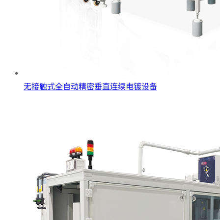
无接触式全自动精密垂直连续电镀设备