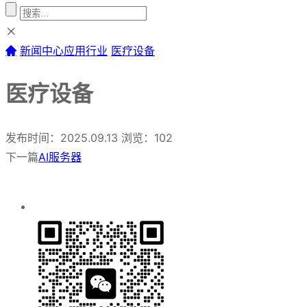
新闻中心
应用行业
医疗设备
医疗设备
发布时间：2025.09.13
浏览：102
下一篇
AI服务器