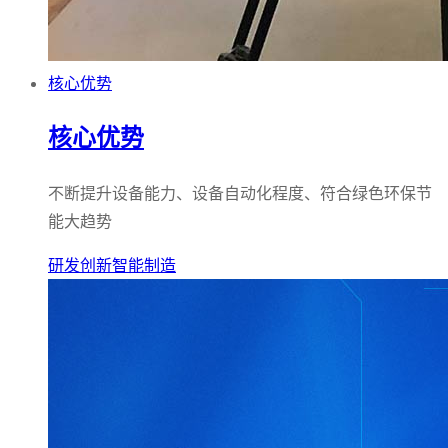
核心优势
核心优势
不断提升设备能力、设备自动化程度、符合绿色环保节
能大趋势
研发创新
智能制造