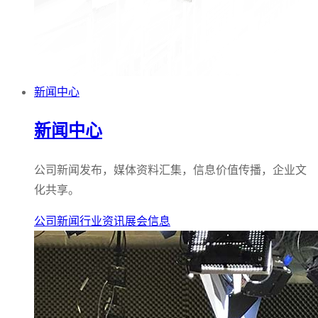
新闻中心
新闻中心
公司新闻发布，媒体资料汇集，信息价值传播，企业文
化共享。
公司新闻
行业资讯
展会信息