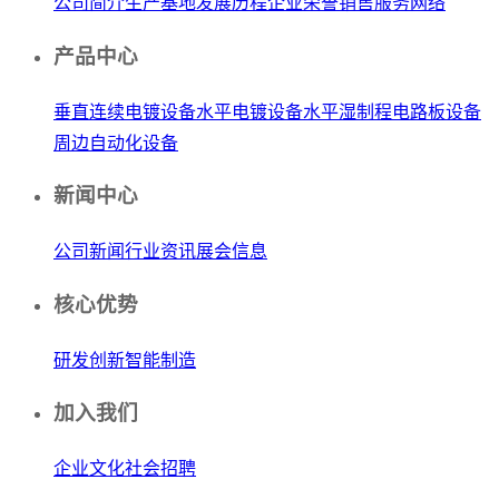
公司简介
生产基地
发展历程
企业荣誉
销售服务网络
产品中心
垂直连续电镀设备
水平电镀设备
水平湿制程电路板设备
周边自动化设备
新闻中心
公司新闻
行业资讯
展会信息
核心优势
研发创新
智能制造
加入我们
企业文化
社会招聘