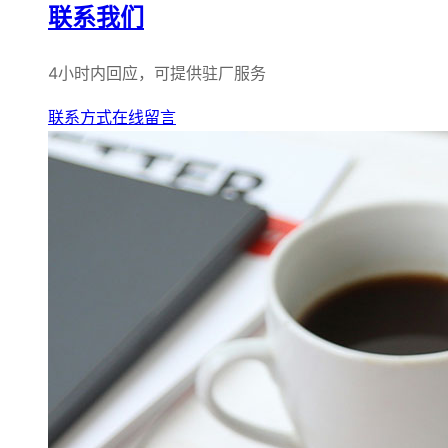
联系我们
4小时内回应，可提供驻厂服务
联系方式
在线留言