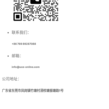
联系我们：
+86 769 89287088
邮箱：
info@uce-online.com
公司地址：
广东省东莞市凤岗镇竹塘村浸校塘振塘路1号