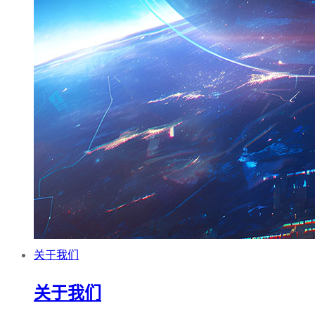
关于我们
关于我们