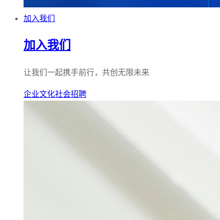
加入我们
加入我们
让我们一起携手前行，共创无限未来
企业文化
社会招聘