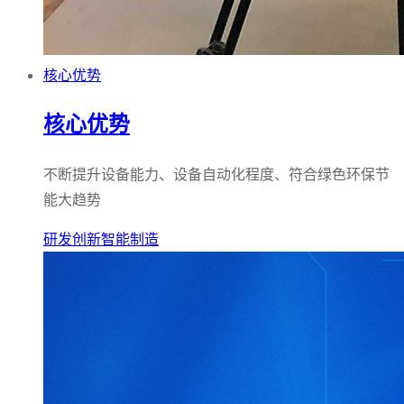
核心优势
核心优势
不断提升设备能力、设备自动化程度、符合绿色环保节
能大趋势
研发创新
智能制造