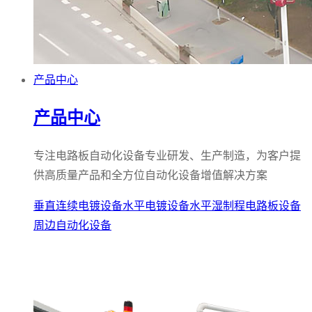
产品中心
产品中心
专注电路板自动化设备专业研发、生产制造，为客户提
供高质量产品和全方位自动化设备增值解决方案
垂直连续电镀设备
水平电镀设备
水平湿制程电路板设备
周边自动化设备