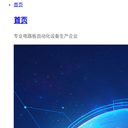
首页
首页
专业电路板自动化设备生产企业