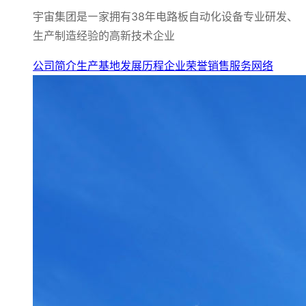
宇宙集团是㇐家拥有38年电路板自动化设备专业研发、
生产制造经验的高新技术企业
公司简介
生产基地
发展历程
企业荣誉
销售服务网络