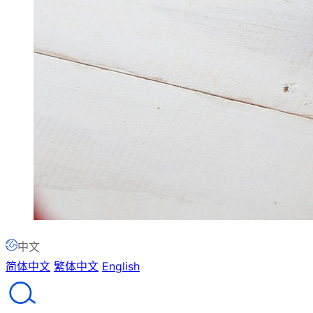
中文
简体中文
繁体中文
English