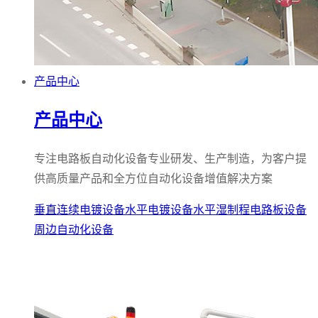
产品中心
产品中心
专注电路板自动化设备专业研发、生产制造，为客户提
供高质量产品和全方位自动化设备增值解决方案
垂直连续电镀设备
水平电镀设备
水平湿制程电路板设备
周边自动化设备