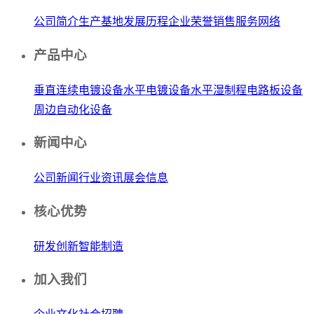
公司简介
生产基地
发展历程
企业荣誉
销售服务网络
产品中心
垂直连续电镀设备
水平电镀设备
水平湿制程电路板设备
周边自动化设备
新闻中心
公司新闻
行业资讯
展会信息
核心优势
研发创新
智能制造
加入我们
企业文化
社会招聘