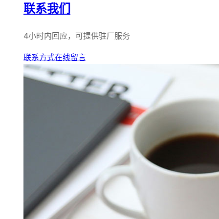
联系我们
4小时内回应，可提供驻厂服务
联系方式
在线留言