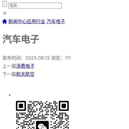
新闻中心
应用行业
汽车电子
汽车电子
发布时间：2025.09.13
浏览：111
上一篇
消费电子
下一篇
航天航空