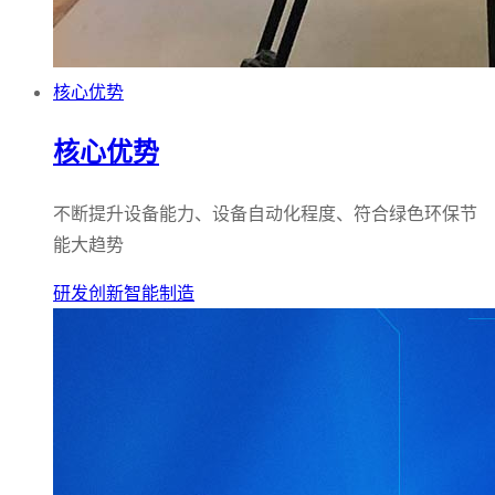
核心优势
核心优势
不断提升设备能力、设备自动化程度、符合绿色环保节
能大趋势
研发创新
智能制造